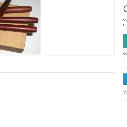
Có
Di
Qt