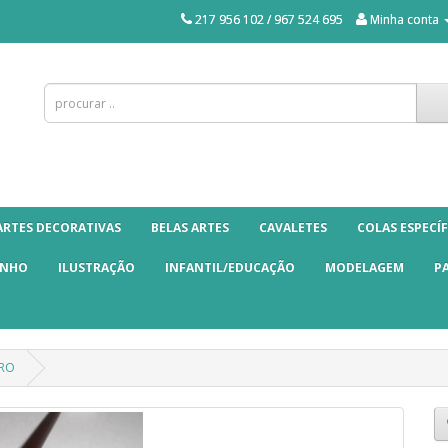
217 956 102 / 967 524 695
Minha conta
ARTES DECORATIVAS
BELAS ARTES
CAVALETES
COLAS ESPECÍF
ANHO
ILUSTRAÇÃO
INFANTIL/EDUCAÇÃO
MODELAGEM
P
ARO