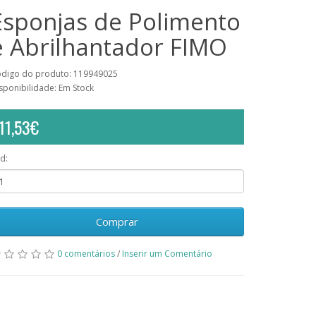
Esponjas de Polimento
e Abrilhantador FIMO
digo do produto: 119949025
sponibilidade: Em Stock
11,53€
d:
Comprar
0 comentários
/
Inserir um Comentário