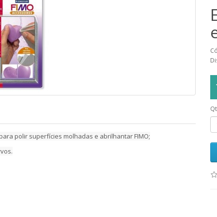
Có
Di
Qt
para polir superfícies molhadas e abrilhantar FIMO;
rvos.